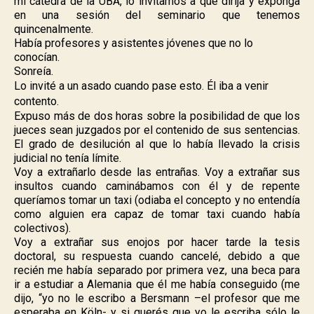
mi cátedra de la UBA, lo invitamos a que dirija y exponga
en una sesión del seminario que tenemos
quincenalmente.
Había profesores y asistentes jóvenes que no lo
conocían.
Sonreía.
Lo invité a un asado cuando pase esto. Él iba a venir
contento.
Expuso más de dos horas sobre la posibilidad de que los
jueces sean juzgados por el contenido de sus sentencias.
El grado de desilución al que lo había llevado la crisis
judicial no tenía límite
.
Voy a extrañarlo desde las entrañas. Voy a extrañar sus
insultos cuando caminábamos con él y de repente
queríamos tomar un taxi (odiaba el concepto y no entendía
como alguien era capaz de tomar taxi cuando había
colectivos).
Voy a extrañar sus enojos por hacer tarde la tesis
doctoral, su respuesta cuando cancelé, debido a que
recién me había separado por primera vez, una beca para
ir a estudiar a Alemania que él me había conseguido (me
dijo, “yo no le escribo a Bersmann –el profesor que me
esperaba en Köln- y si querés que yo le escriba sólo le