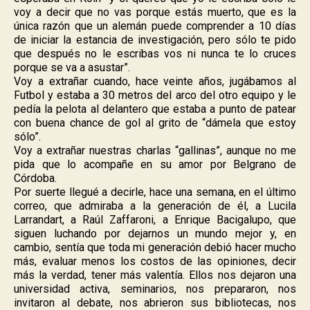
voy a decir que no vas porque estás muerto, que es la
única razón que un alemán puede comprender a 10 días
de iniciar la estancia de investigación, pero sólo te pido
que después no le escribas vos ni nunca te lo cruces
porque se va a asustar”.
Voy a extrañar cuando, hace veinte años, jugábamos al
Futbol y estaba a 30 metros del arco
del otro equipo y le
pedía la pelota al delantero que estaba a punto de patear
con buena chance de gol al grito de “dámela que estoy
sólo”.
Voy a extrañar nuestras charlas “gallinas”, aunque no me
pida que lo acompañe en su amor por Belgrano de
Córdoba.
Por suerte llegué a decirle, hace una semana, en el último
correo, que admiraba a la generación de él, a Lucila
Larrandart, a Raúl Zaffaroni, a Enrique Bacigalupo, que
siguen luchando por dejarnos un mundo mejor y, en
cambio, sentía que toda mi generación debió hacer mucho
más, evaluar menos los costos de las opiniones, decir
más la verdad, tener más valentía. Ellos nos dejaron una
universidad activa, seminarios, nos prepararon, nos
invitaron al debate, nos abrieron sus bibliotecas, nos