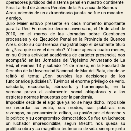
operadores jurídicos del sistema penal en nuestro continente.
Para La Red de Jueces Penales de la Provincia de Buenos
Aires, además de un extraordinario jurista, se fue un maestro
y amigo.
Julio Maier estuvo presente en cada momento importante
para La Red. En nuestro décimo aniversario, el 16 de abril de
2010, en el marco de las Jornadas sobre Cuestiones
procesales y de Ejecución Penal en la Provincia de Buenos
Aires, dictó su conferencia magistral bajo el desafiante título
de ¿Para qué sirve el derecho?. Y hace apenas cuatro meses,
en su última actividad académica de carácter presencial, nos
acompañó en las Jornadas del Vigésimo Aniversario de La
Red, el viernes 13 y sábado 14 de marzo, en la Facultad de
Derecho de la Universidad Nacional de Mar del Plata, donde se
refirió al tema: ¿Son punibles las decisiones de los
funcionarios judiciales?. Tuvimos el enorme privilegio de verlo,
saludarlo, escucharlo, abrazarlo y homenajearlo, en la
semana previa al aislamiento social obligatorio y a las
estrictas normas impuestas por la pandemia.
Imposible decir de él algo que ya no se haya dicho. Imposible
no recordar su estilo, sus modos, sus palabras, sus
rezongos, su pensamiento crítico, su pasión por el derecho y
lo político y su compromiso democrático. Se fue un luchador,
un luchador imprescindible, según Brecht, nos queda su
prolífica obra y su magnífico testimonio de vida, siempre junto