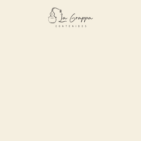
Revisionismo Histórico Argentino e
Iberoamericano Manuel Dorrego.
También es productor y director
cinematográfico. Intervino, en diversas
películas: Al regresar del exilio escribe el guion
de «Mirta de Liniers a Estambul» y lo filma con
dirección Jorge Coscia -de quien era su
amigo- , un filme sobre los años de exilio. Más
adelante lo hace con «Chorros», «Cipayos, la
tercera invasión»
En 1992, fue coautor y productor de El General
y la Fiebre, una película con el general José de
San Martín como protagonista principal.
En 1995, escribe y dirige un documental sobre
la vida y la obra de Arturo Jauretche, llamado La