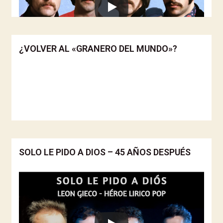
¿VOLVER AL «GRANERO DEL MUNDO»?
SOLO LE PIDO A DIOS – 45 AÑOS DESPUÉS
Tan es así, que en 1904 el entonces
presidente Julio Roca, por medio de su
ministro Joaquín V. Gonzalez, le encarga a un
especialista -Juan Bialet Massé- que elabore
un informe que describa esas condiciones