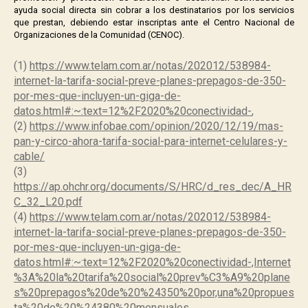
ayuda social directa sin cobrar a los destinatarios por los servicios
que prestan, debiendo estar inscriptas ante el Centro Nacional de
Organizaciones de la Comunidad (CENOC).
.
(1)
https://www.telam.com.ar/notas/202012/538984-
internet-la-tarifa-social-preve-planes-prepagos-de-350-
por-mes-que-incluyen-un-giga-de-
datos.html#:~:text=12%2F2020%20conectividad-
,
(2)
https://www.infobae.com/opinion/2020/12/19/mas-
pan-y-circo-ahora-tarifa-social-para-internet-celulares-y-
cable/
(3)
https://ap.ohchr.org/documents/S/HRC/d_res_dec/A_HR
C_32_L20.pdf
(4)
https://www.telam.com.ar/notas/202012/538984-
internet-la-tarifa-social-preve-planes-prepagos-de-350-
por-mes-que-incluyen-un-giga-de-
datos.html#:~:text=12%2F2020%20conectividad-,Internet
%3A%20la%20tarifa%20social%20prev%C3%A9%20plane
s%20prepagos%20de%20%24350%20por,una%20propues
ta%20de%20%24380%20mensuales.