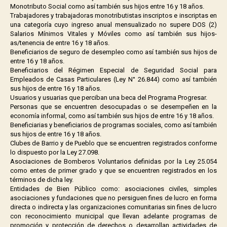
Monotributo Social como así también sus hijos entre 16 y 18 años.
Trabajadores y trabajadoras monotributistas inscriptos e inscriptas en
una categoría cuyo ingreso anual mensualizado no supere DOS (2)
Salarios Mínimos Vitales y Móviles como así también sus hijos-
as/tenencia de entre 16 y 18 años.
Beneficiarios de seguro de desempleo como así también sus hijos de
entre 16 y 18 años.
Beneficiarios del Régimen Especial de Seguridad Social para
Empleados de Casas Particulares (Ley N° 26.844) como así también
sus hijos de entre 16 y 18 años.
Usuarios y usuarias que perciban una beca del Programa Progresar.
Personas que se encuentren desocupadas o se desempeñen en la
economía informal, como así también sus hijos de entre 16 y 18 años.
Beneficiarias y beneficiarios de programas sociales, como así también
sus hijos de entre 16 y 18 años.
Clubes de Barrio y de Pueblo que se encuentren registrados conforme
lo dispuesto por la Ley 27.098.
Asociaciones de Bomberos Voluntarios definidas por la Ley 25.054
como entes de primer grado y que se encuentren registrados en los
términos de dicha ley.
Entidades de Bien Público como: asociaciones civiles, simples
asociaciones y fundaciones que no persiguen fines de lucro en forma
directa o indirecta y las organizaciones comunitarias sin fines de lucro
con reconocimiento municipal que llevan adelante programas de
promoción y protección de derechos o desarrollan actividades de