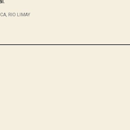
l.
ICA
,
RIO LIMAY