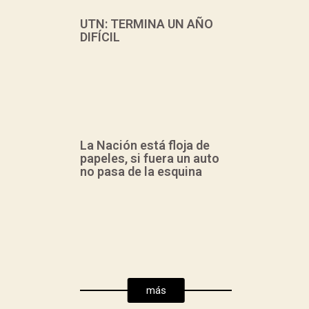
UTN: TERMINA UN AÑO
DIFÍCIL
La Nación está floja de
papeles, si fuera un auto
no pasa de la esquina
Hizo un resumen del
año, signado por la
restricción
presupuestaria,
proveniente de la
s
más
decisión política del