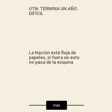
UTN: TERMINA UN AÑO
DIFÍCIL
La Nación está floja de
papeles, si fuera un auto
no pasa de la esquina
Hizo un resumen del
año, signado por la
restricción
presupuestaria,
proveniente de la
más
decisión política del