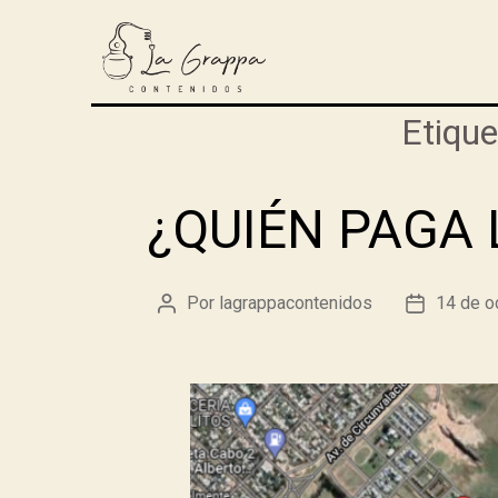
Etique
¿QUIÉN PAGA 
Por
lagrappacontenidos
14 de o