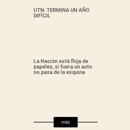
UTN: TERMINA UN AÑO
DIFÍCIL
La Nación está floja de
papeles, si fuera un auto
no pasa de la esquina
Hizo un resumen del
año, signado por la
restricción
presupuestaria,
proveniente de la
más
decisión política del