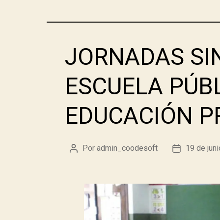
JORNADAS SIN
ESCUELA PÚBL
EDUCACIÓN P
Por
admin_coodesoft
19 de jun