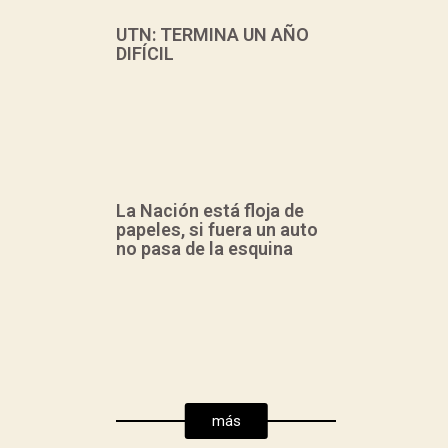
UTN: TERMINA UN AÑO
DIFÍCIL
La Nación está floja de
papeles, si fuera un auto
no pasa de la esquina
Hizo un resumen del
año, signado por la
restricción
presupuestaria,
proveniente de la
más
decisión política del