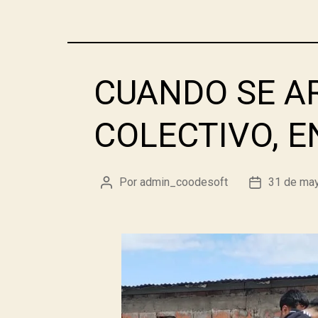
CUANDO SE A
COLECTIVO, 
Por
admin_coodesoft
31 de ma