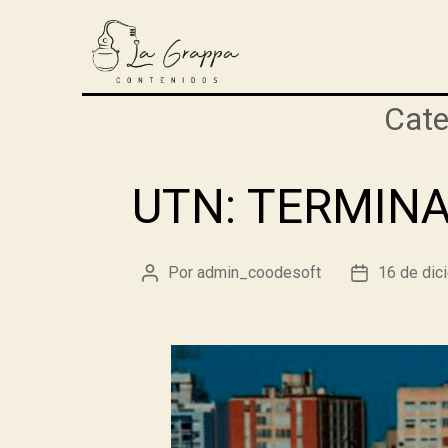
Cate
UTN: TERMINA
Por
admin_coodesoft
16 de dic