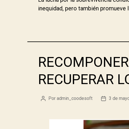
inequidad, pero también promueve la 
RECOMPONER 
RECUPERAR L
Por
admin_coodesoft
3 de may