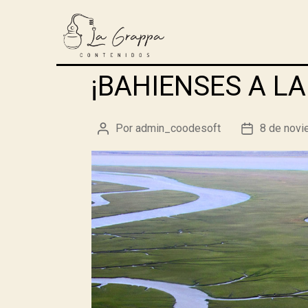
¡BAHIENSES A LA
Por
admin_coodesoft
8 de novi