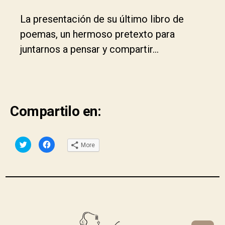
La presentación de su último libro de
poemas, un hermoso pretexto para
juntarnos a pensar y compartir…
Compartilo en:
C
C
More
l
l
i
i
c
c
k
k
t
t
o
o
s
s
h
h
a
a
r
r
e
e
o
o
n
n