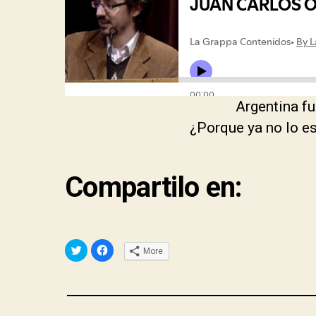
Argentina fue
¿Porque ya no lo e
Compartilo en:
C
C
More
l
l
i
i
c
c
k
k
t
t
o
o
s
s