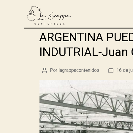
ARGENTINA PUED
INDUTRIAL-Juan C
Por
lagrappacontenidos
16 de j