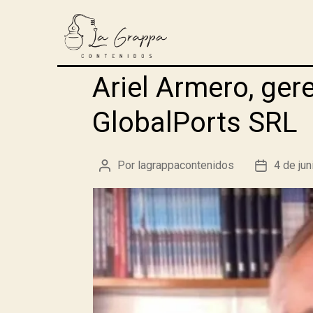
Ariel Armero, gere
GlobalPorts SRL
Por
lagrappacontenidos
4 de ju