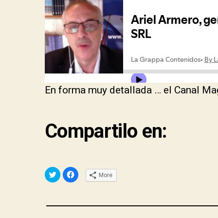
En forma muy detallada … el Canal Mag
Compartilo en:
C
C
More
l
l
i
i
c
c
k
k
t
t
o
o
s
s