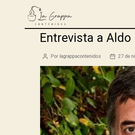
Entrevista a Aldo
Por
lagrappacontenidos
27 de n