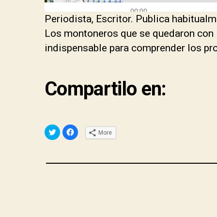
Periodista, Escritor. Publica habitual
Los montoneros que se quedaron con P
indispensable para comprender los pro
Compartilo en:
C
C
More
l
l
i
i
c
c
k
k
t
t
o
o
s
s
h
h
a
a
r
r
e
e
o
o
n
n
T
F