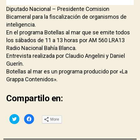
Diputado Nacional – Presidente Comision
Bicameral para la fiscalización de organismos de
inteligencia.
En el programa Botellas al mar que se emite todos
los sábados de 11 a 13 horas por AM 560 LRA13
Radio Nacional Bahía Blanca.
Entrevista realizada por Claudio Angelini y Daniel
Guerín.
Botellas al mar es un programa producido por «La
Grappa Contenidos».
Compartilo en:
C
C
More
l
l
i
i
c
c
k
k
t
t