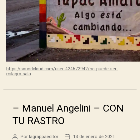
https://soundcloud.com/user-424672942/no-puede-ser-
milagro-sala
– Manuel Angelini – CON
TU RASTRO
Por
lagrappaeditor
13 de enero de 2021