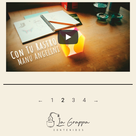
←
1
2
3
4
→